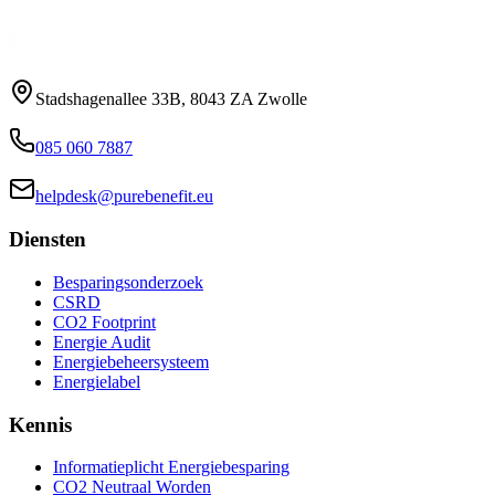
info@purebenefit.eu
Stadshagenallee 33B, 8043 ZA Zwolle
085 060 7887
helpdesk@purebenefit.eu
Diensten
Besparingsonderzoek
CSRD
CO2 Footprint
Energie Audit
Energiebeheersysteem
Energielabel
Kennis
Informatieplicht Energiebesparing
CO2 Neutraal Worden