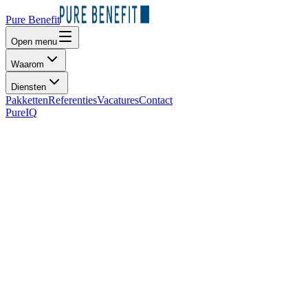
Pure Benefit
Open menu
Waarom
Diensten
Pakketten
Referenties
Vacatures
Contact
PureIQ
Stuur ons een bericht
Velden met
*
zijn verplicht.
Naam
*