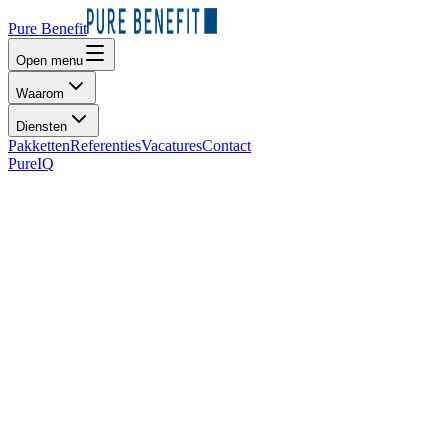
Pure Benefit
Open menu
Waarom
Diensten
Pakketten
Referenties
Vacatures
Contact
PureIQ