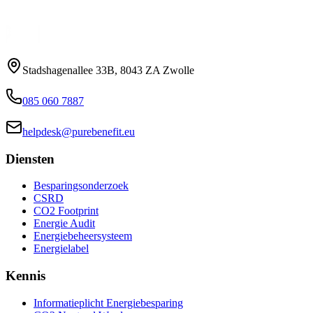
Neem contact op
Bekijk onze diensten
Stadshagenallee 33B, 8043 ZA Zwolle
085 060 7887
helpdesk@purebenefit.eu
Diensten
Besparingsonderzoek
CSRD
CO2 Footprint
Energie Audit
Energiebeheersysteem
Energielabel
Kennis
Informatieplicht Energiebesparing