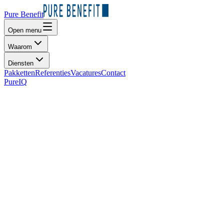
Pure Benefit
Open menu
Waarom
Diensten
Pakketten
Referenties
Vacatures
Contact
PureIQ