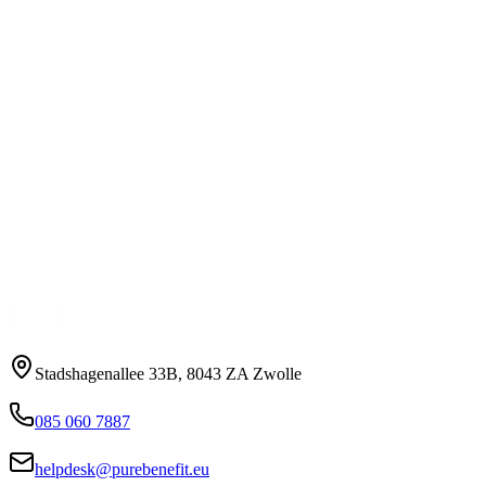
Informatieplicht energiebesparing
Verbruikt jouw bedrijf jaarlijks meer dan 50.000 kWh of 25.000 m³
aardgas? Dan geldt de informatieplicht voor jou. Ontdek wat dit
voor u betekent en welke stappen er nodig zijn.
Lees meer
CO2 neutraal worden
Maak inzichtelijk hoeveel uw bedrijf uitstoot en ontdek hoe u uw
organisatie volledig klimaatneutraal kunt maken volgens de CO2
prestatieladder en NEN-ISO 1464-1.
Lees meer
Stadshagenallee 33B, 8043 ZA Zwolle
085 060 7887
helpdesk@purebenefit.eu